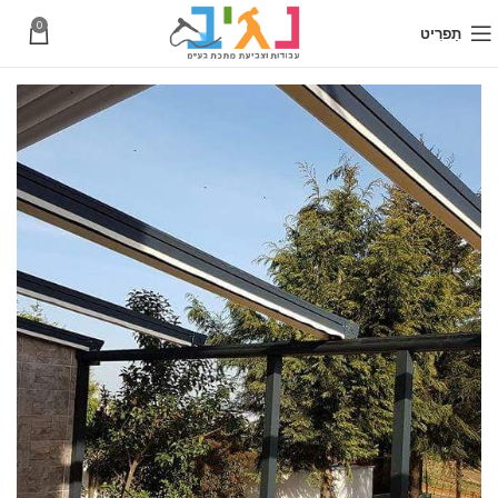
0
תַפרִיט