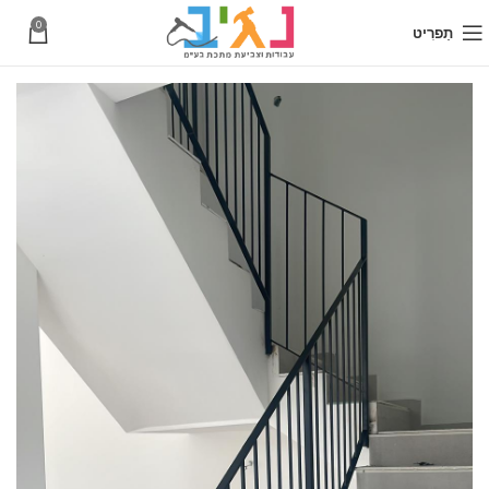
0
תַפרִיט