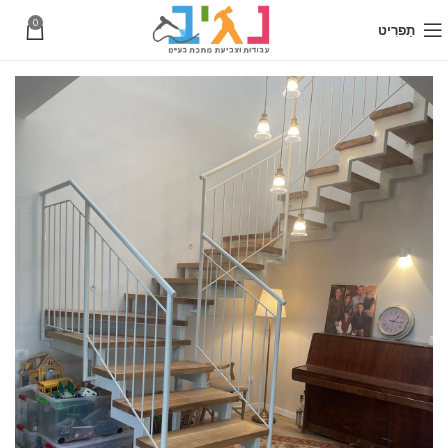
0
תַפרִיט