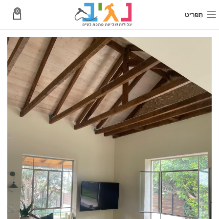
0
תַפרִיט