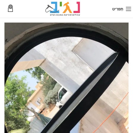
0
תַפרִיט