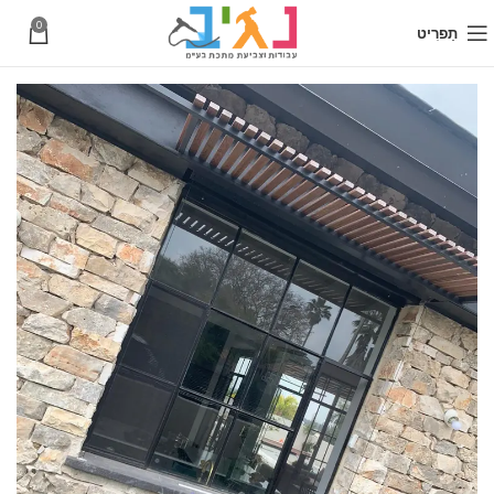
0
תַפרִיט