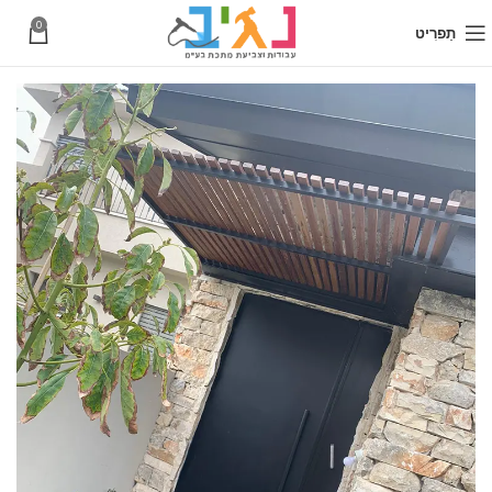
0
תַפרִיט