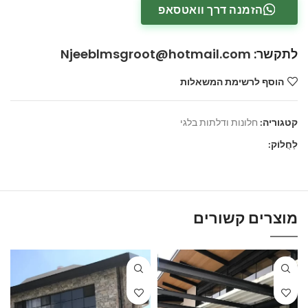
הזמנה דרך וואטסאפ
לתקשר
:
Njeeblmsgroot@hotmail.com
הוסף לרשימת המשאלות
קטגוריה:
חלונות ודלתות בלגי
לַחֲלוֹק:
מוצרים קשורים