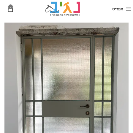
0
תַפרִיט