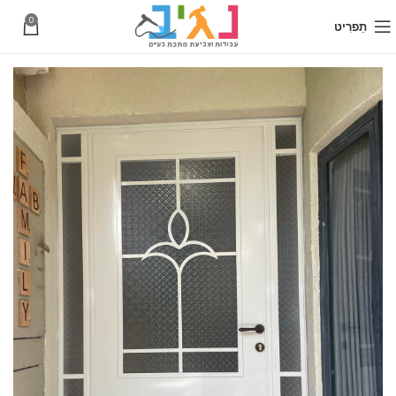
0
תַפרִיט