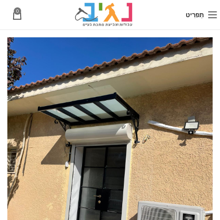
0
תַפרִיט